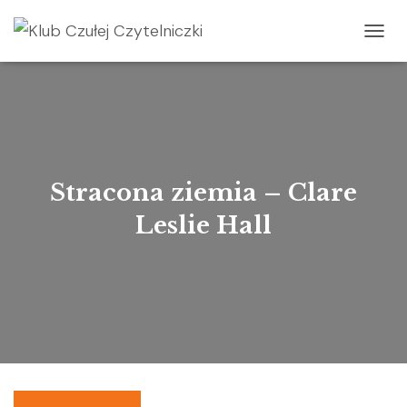
P
R
Z
E
Ł
Ą
C
Z
N
Stracona ziemia – Clare
A
W
Leslie Hall
I
G
A
C
J
Ę