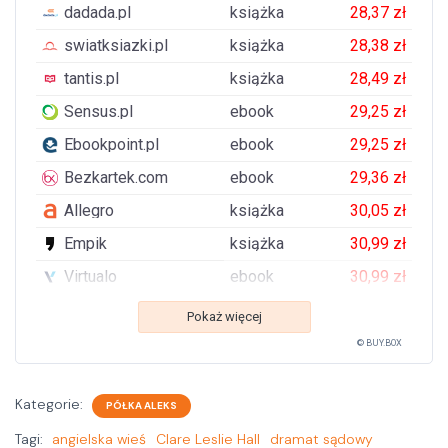
dadada.pl
książka
28,37 zł
swiatksiazki.pl
książka
28,38 zł
tantis.pl
książka
28,49 zł
Sensus.pl
ebook
29,25 zł
Ebookpoint.pl
ebook
29,25 zł
Bezkartek.com
ebook
29,36 zł
Allegro
książka
30,05 zł
Empik
książka
30,99 zł
Virtualo
ebook
30,99 zł
Pokaż więcej
© BUY.BOX
Kategorie:
PÓŁKA ALEKS
Tagi:
angielska wieś
Clare Leslie Hall
dramat sądowy