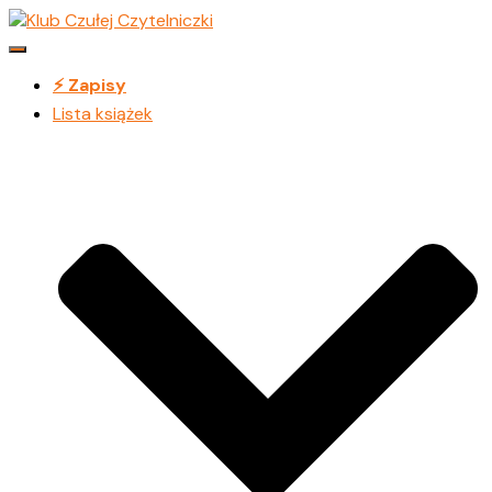
Przełącz
Nawigację
⚡️ Zapisy
Lista książek