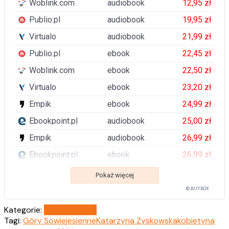
Woblink.com
audiobook
12,95 zł
Publio.pl
audiobook
19,95 zł
Virtualo
audiobook
21,99 zł
Publio.pl
ebook
22,45 zł
Woblink.com
ebook
22,50 zł
Virtualo
ebook
23,20 zł
Empik
ebook
24,99 zł
Ebookpoint.pl
audiobook
25,00 zł
Empik
audiobook
26,99 zł
Ebookpoint.pl
ebook
26,99 zł
Pokaż więcej
© BUY.BOX
Kategorie:
2023
Listopad
Tagi:
Góry Sowie
jesienne
Katarzyna Zyskowska
kobiety
na