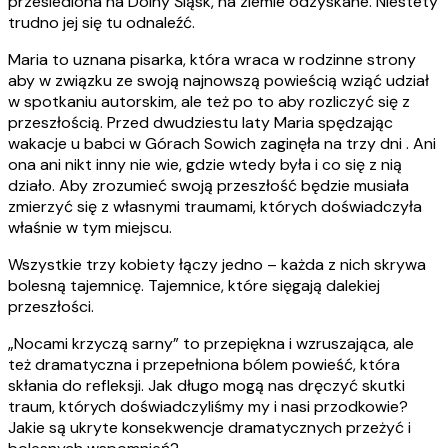
przesiedlona na Dolny Śląsk, na ziemie odzyskane. Niestety
trudno jej się tu odnaleźć.
Maria to uznana pisarka, która wraca w rodzinne strony
aby w związku ze swoją najnowszą powieścią wziąć udział
w spotkaniu autorskim, ale też po to aby rozliczyć się z
przeszłością. Przed dwudziestu laty Maria spędzając
wakacje u babci w Górach Sowich zaginęła na trzy dni . Ani
ona ani nikt inny nie wie, gdzie wtedy była i co się z nią
działo. Aby zrozumieć swoją przeszłość będzie musiała
zmierzyć się z własnymi traumami, których doświadczyła
właśnie w tym miejscu.
Wszystkie trzy kobiety łączy jedno – każda z nich skrywa
bolesną tajemnicę. Tajemnice, które sięgają dalekiej
przeszłości.
„Nocami krzyczą sarny” to przepiękna i wzruszająca, ale
też dramatyczna i przepełniona bólem powieść, która
skłania do refleksji. Jak długo mogą nas dręczyć skutki
traum, których doświadczyliśmy my i nasi przodkowie?
Jakie są ukryte konsekwencje dramatycznych przeżyć i