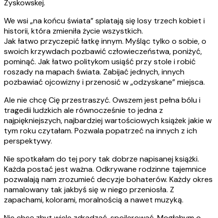
Zyskowskej.
We wsi „na końcu świata” splatają się losy trzech kobiet i
historii, która zmieniła życie wszystkich.
Jak łatwo przyczepić łatkę innym. Myśląc tylko o sobie, o
swoich krzywdach pozbawić człowieczeństwa, poniżyć,
pominąć. Jak łatwo politykom usiąść przy stole i robić
roszady na mapach świata. Zabijać jednych, innych
pozbawiać ojcowizny i przenosić w „odzyskane” miejsca.
Ale nie chcę Cię przestraszyć. Owszem jest pełna bólu i
tragedii ludzkich ale równocześnie to jedna z
najpiękniejszych, najbardziej wartościowych książek jakie w
tym roku czytałam. Pozwala popatrzeć na innych z ich
perspektywy.
Nie spotkałam do tej pory tak dobrze napisanej książki.
Każda postać jest ważna. Odkrywane rodzinne tajemnice
pozwalają nam zrozumieć decyzje bohaterów. Każdy okres
namalowany tak jakbyś się w niego przeniosła. Z
zapachami, kolorami, moralnością a nawet muzyką.
Nie chcę zbyt wiele zdradzać, spojlerować. Mogłabym o