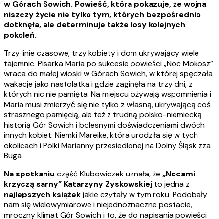
w Górach Sowich. Powieść, która pokazuje, że wojna
niszczy życie nie tylko tym, których bezpośrednio
dotknęła, ale determinuje także losy kolejnych
pokoleń.
Trzy linie czasowe, trzy kobiety i dom ukrywający wiele
tajemnic. Pisarka Maria po sukcesie powieści „Noc Mokosz”
wraca do małej wioski w Górach Sowich, w której spędzała
wakacje jako nastolatka i gdzie zaginęła na trzy dni, z
których nic nie pamięta. Na miejscu ożywają wspomnienia i
Maria musi zmierzyć się nie tylko z własną, ukrywającą coś
strasznego pamięcią, ale też z trudną polsko-niemiecką
historią Gór Sowich i bolesnymi doświadczeniami dwóch
innych kobiet: Niemki Mareike, która urodziła się w tych
okolicach i Polki Marianny przesiedlonej na Dolny Śląsk zza
Buga.
Na spotkaniu
część Klubowiczek uznała, że
„Nocami
krzyczą sarny” Katarzyny Zyskowskiej
to jedna z
najlepszych książek
jakie czytały w tym roku. Podobały
nam się wielowymiarowe i niejednoznaczne postacie,
mroczny klimat Gór Sowich i to, że do napisania powieści