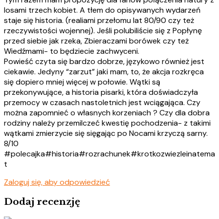
losami trzech kobiet. A tłem do opisywanych wydarzeń
staje się historia. (realiami przełomu lat 80/90 czy też
rzeczywistości wojennej). Jeśli polubiliście się z Popłynę
przed siebie jak rzeka, Zbieraczami borówek czy też
Wiedźmami- to będziecie zachwyceni.
Powieść czyta się bardzo dobrze, językowo również jest
ciekawie. Jedyny “zarzut” jaki mam, to, że akcja rozkręca
się dopiero mniej więcej w połowie. Wątki są
przekonywujące, a historia pisarki, która doświadczyła
przemocy w czasach nastoletnich jest wciągająca. Czy
można zapomnieć o własnych korzeniach ? Czy dla dobra
rodziny należy przemilczeć kwestię pochodzenia- z takimi
wątkami zmierzycie się sięgając po Nocami krzyczą sarny.
8/10
#polecajka#historia#rozrachunek#krotkozwiezleinatema
t
Zaloguj się, aby odpowiedzieć
Dodaj recenzję