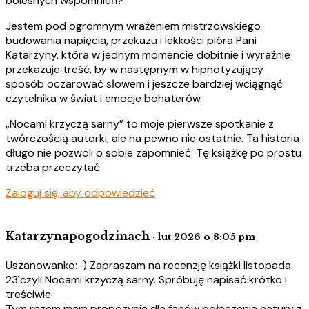
bolesnych wspomnień?
Jestem pod ogromnym wrażeniem mistrzowskiego
budowania napięcia, przekazu i lekkości pióra Pani
Katarzyny, która w jednym momencie dobitnie i wyraźnie
przekazuje treść, by w następnym w hipnotyzujący
sposób oczarować słowem i jeszcze bardziej wciągnąć
czytelnika w świat i emocje bohaterów.
„Nocami krzyczą sarny” to moje pierwsze spotkanie z
twórczością autorki, ale na pewno nie ostatnie. Ta historia
długo nie pozwoli o sobie zapomnieć. Tę książkę po prostu
trzeba przeczytać.
Zaloguj się, aby odpowiedzieć
Katarzynapogodzinach
· lut 2026 o 8:05 pm
Uszanowanko:-) Zapraszam na recenzję książki listopada
23`czyli Nocami krzyczą sarny. Spróbuję napisać krótko i
treściwie.
Tym razem mam propozycję dla fanów połączenia natury z