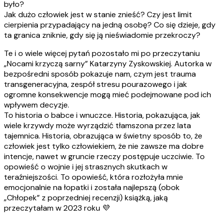
było?
Jak dużo człowiek jest w stanie znieść? Czy jest limit
cierpienia przypadający na jedną osobę? Co się dzieje, gdy
ta granica zniknie, gdy się ją nieświadomie przekroczy?
Te i o wiele więcej pytań pozostało mi po przeczytaniu
„Nocami krzyczą sarny” Katarzyny Zyskowskiej. Autorka w
bezpośredni sposób pokazuje nam, czym jest trauma
transgeneracyjna, zespół stresu pourazowego i jak
ogromne konsekwencje mogą mieć podejmowane pod ich
wpływem decyzje.
To historia o babce i wnuczce. Historia, pokazująca, jak
wiele krzywdy może wyrządzić tłamszona przez lata
tajemnica. Historia, obrazująca w świetny sposób to, że
człowiek jest tylko człowiekiem, że nie zawsze ma dobre
intencje, nawet w gruncie rzeczy postępuje uczciwie. To
opowieść o wojnie i jej strasznych skutkach w
teraźniejszości. To opowieść, która rozłożyła mnie
emocjonalnie na łopatki i została najlepszą (obok
„Chłopek” z poprzedniej recenzji) książką, jaką
przeczytałam w 2023 roku 💜