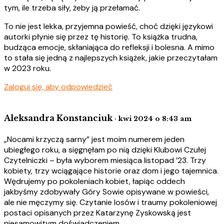
tym, ile trzeba siły, żeby ją przełamać.
To nie jest lekka, przyjemna powieść, choć dzięki językowi
autorki płynie się przez tę historię. To książka trudna,
budząca emocje, skłaniająca do refleksji i bolesna. A mimo
to stała się jedną z najlepszych książek, jakie przeczytałam
w 2023 roku.
Zaloguj się, aby odpowiedzieć
Aleksandra Konstanciuk
· kwi 2024 o 8:43 am
„Nocami krzyczą sarny” jest moim numerem jeden
ubiegłego roku, a sięgnęłam po nią dzięki Klubowi Czułej
Czytelniczki – była wyborem miesiąca listopad ’23. Trzy
kobiety, trzy wciągające historie oraz dom i jego tajemnica.
Wędrujemy po pokoleniach kobiet, łapiąc oddech
jakbyśmy zdobywały Góry Sowie opisywane w powieści,
ale nie męczymy się. Czytanie losów i traumy pokoleniowej
postaci opisanych przez Katarzynę Zyskowską jest
niesamowitym doświadczeniem.