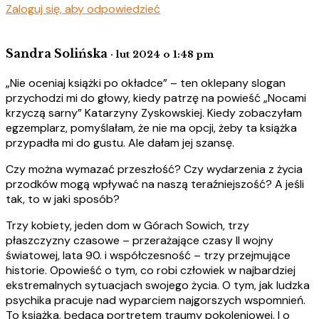
Zaloguj się, aby odpowiedzieć
Sandra Solińska
· lut 2024 o 1:48 pm
„Nie oceniaj książki po okładce” – ten oklepany slogan
przychodzi mi do głowy, kiedy patrzę na powieść „Nocami
krzyczą sarny” Katarzyny Zyskowskiej. Kiedy zobaczyłam
egzemplarz, pomyślałam, że nie ma opcji, żeby ta książka
przypadła mi do gustu. Ale dałam jej szansę.
Czy można wymazać przeszłość? Czy wydarzenia z życia
przodków mogą wpływać na naszą teraźniejszość? A jeśli
tak, to w jaki sposób?
Trzy kobiety, jeden dom w Górach Sowich, trzy
płaszczyzny czasowe – przerażające czasy II wojny
światowej, lata 90. i współczesność – trzy przejmujące
historie. Opowieść o tym, co robi człowiek w najbardziej
ekstremalnych sytuacjach swojego życia. O tym, jak ludzka
psychika pracuje nad wyparciem najgorszych wspomnień.
To książka, będąca portretem traumy pokoleniowej. I o