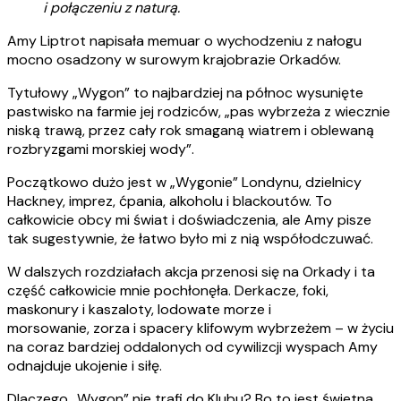
i połączeniu z naturą.
Amy Liptrot napisała memuar o wychodzeniu z nałogu
mocno osadzony w surowym krajobrazie Orkadów.
Tytułowy „Wygon” to najbardziej na północ wysunięte
pastwisko na farmie jej rodziców, „pas wybrzeża z wiecznie
niską trawą, przez cały rok smaganą wiatrem i oblewaną
rozbryzgami morskiej wody”.
Początkowo dużo jest w „Wygonie” Londynu, dzielnicy
Hackney, imprez, ćpania, alkoholu i blackoutów. To
całkowicie obcy mi świat i doświadczenia, ale Amy pisze
tak sugestywnie, że łatwo było mi z nią współodczuwać.
W dalszych rozdziałach akcja przenosi się na Orkady i ta
część całkowicie mnie pochłonęła. Derkacze, foki,
maskonury i kaszaloty, lodowate morze i
morsowanie, zorza i spacery klifowym wybrzeżem – w życiu
na coraz bardziej oddalonych od cywilizcji wyspach Amy
odnajduje ukojenie i siłę.
Dlaczego „Wygon” nie trafi do Klubu? Bo to jest świetna