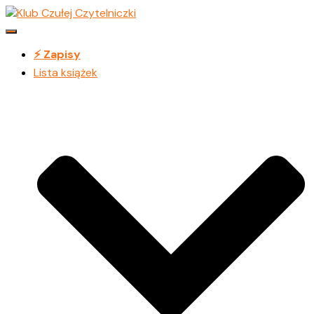
Przełącz
Nawigację
⚡️ Zapisy
Lista książek