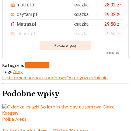
matfel.pl
książka
28,92 zł
czytam.pl
książka
29,32 zł
Matras.pl
książka
29,58 zł
inbook.pl
książka
29,66 zł
Pokaż więcej
© BUY.BOX
Kategorie:
Półka Aleks
Tagi:
Amy
Liptrot
memuar
natura
odnowa
Orkady
uzależnienie
Podobne wpisy
Półka Aleks