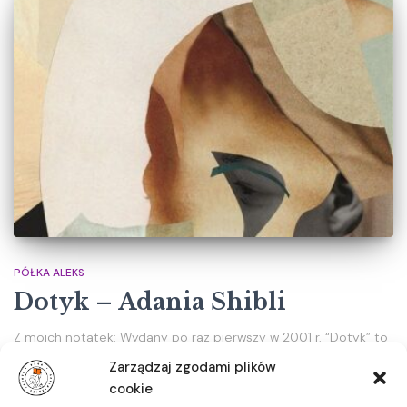
PÓŁKA ALEKS
Dotyk – Adania Shibli
Z moich notatek: Wydany po raz pierwszy w 2001 r. “Dotyk” to
druga przełożona z arabskiego powieść Adanii Shiblii. Jednak
Zarządzaj zgodami plików
nominowany do Międzynarodowego Bookera “Drobny
cookie
szczegół”, który czytałam parę miesięcy temu podobał mi się