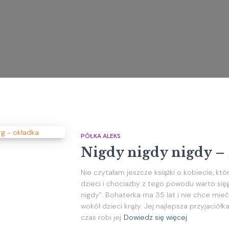
PÓŁKA ALEKS
Nigdy nigdy nigdy –
Nie czytałam jeszcze książki o kobiecie, kt
dzieci i chociażby z tego powodu warto sięg
nigdy”. Bohaterka ma 35 lat i nie chce mieć 
wokół dzieci krąży. Jej najlepsza przyjaciół
czas robi jej
Dowiedz się więcej