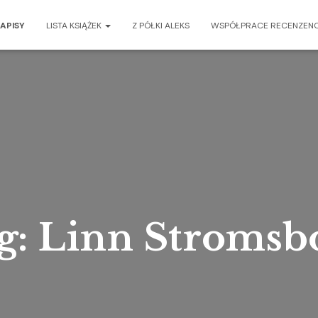
ZAPISY
LISTA KSIĄŻEK
Z PÓŁKI ALEKS
WSPÓŁPRACE RECENZENC
g: Linn Stromsb