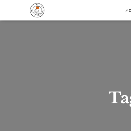
⚡️ 
Ta