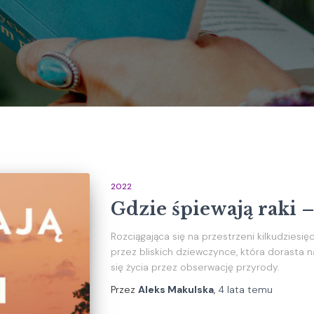
2022
Gdzie śpiewają raki 
Rozciągająca się na przestrzeni kilkudziesię
przez bliskich dziewczynce, która dorasta 
się życia przez obserwację przyrody.
Przez
Aleks Makulska
,
4 lata
temu