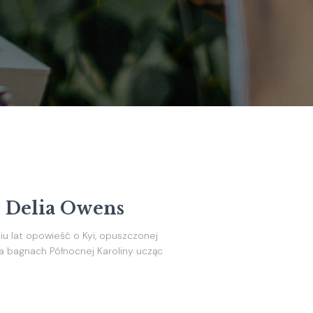
– Delia Owens
ciu lat opowieść o Kyi, opuszczonej
na bagnach Północnej Karoliny ucząc