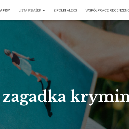
APISY
LISTA KSIĄŻEK
Z PÓŁKI ALEKS
WSPÓŁPRACE RECENZENC
 zagadka krymi