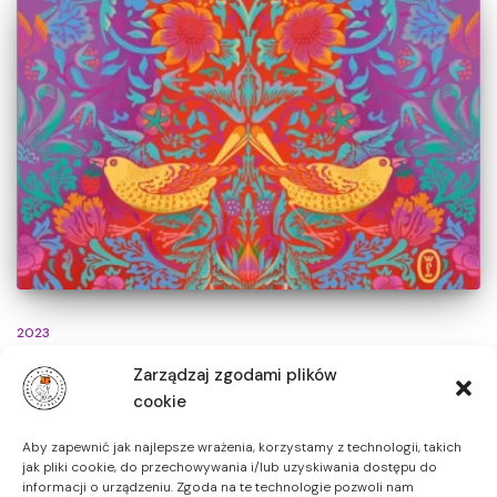
2023
Podwilcze – Martyna Bunda
Zarządzaj zgodami plików
cookie
Naturalistyczna i przepełniona odniesieniami do sztuki
opowieść o więzi łączącej nastoletnią Kornelię z Narcyzą, dużo
Aby zapewnić jak najlepsze wrażenia, korzystamy z technologii, takich
od niej starszą tajemniczą miłośniczką malarstwa i sznaucerów
jak pliki cookie, do przechowywania i/lub uzyskiwania dostępu do
olbrzymów.
informacji o urządzeniu. Zgoda na te technologie pozwoli nam