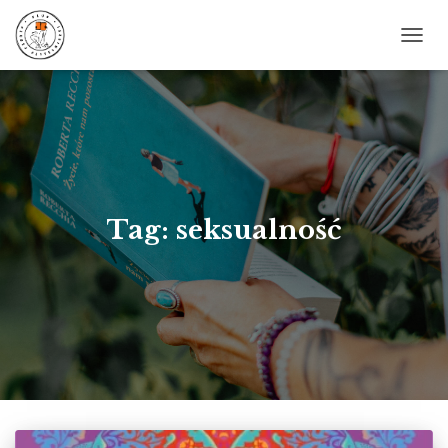
PRZE
NAWI
Tag: seksualność