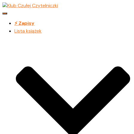
Przełącz
Nawigację
⚡️ Zapisy
Lista książek