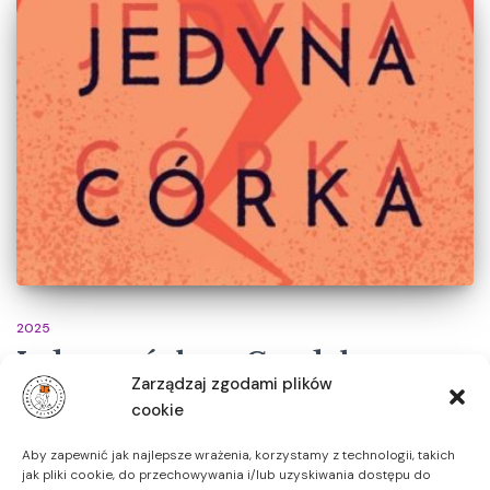
2025
Jedyna córka – Guadalupe
Zarządzaj zgodami plików
Nettel
cookie
Opowieść jednocześnie o nadziei i jej braku, o tym, że miłość
Aby zapewnić jak najlepsze wrażenia, korzystamy z technologii, takich
pojawia się w najbardziej nieoczekiwany sposób i o tym, że w
jak pliki cookie, do przechowywania i/lub uzyskiwania dostępu do