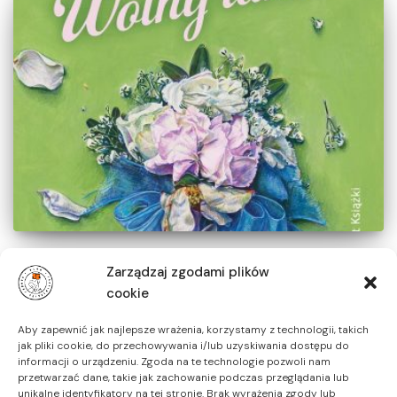
RECENZENTKI POLECAJĄ
Zarządzaj zgodami plików
Wolny taniec – Rainbow
cookie
Rowell
Aby zapewnić jak najlepsze wrażenia, korzystamy z technologii, takich
jak pliki cookie, do przechowywania i/lub uzyskiwania dostępu do
Współpraca z Wydawnictwem Świat Książki
informacji o urządzeniu. Zgoda na te technologie pozwoli nam
przetwarzać dane, takie jak zachowanie podczas przeglądania lub
Przez
Aleks Makulska
,
7 miesięcy
temu
unikalne identyfikatory na tej stronie. Brak wyrażenia zgody lub