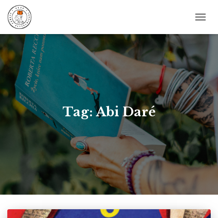
PRZE
NAWI
Tag: Abi Daré